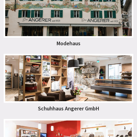
Modehaus
Schuhhaus Angerer GmbH