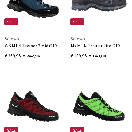
SALE
SALE
Salewa
Salewa
WS MTN Trainer 2 Mid GTX
Ms MTN Trainer Lite GTX
61398-8669
61361-0971
€ 269,95
€ 242,96
€ 189,95
€ 140,00
SALE
SALE