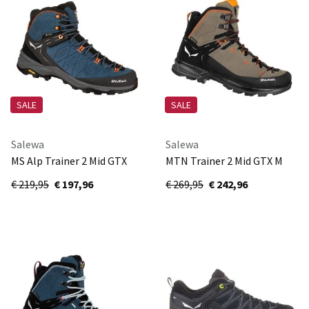
SALE
SALE
Salewa
Salewa
MS Alp Trainer 2 Mid GTX
MTN Trainer 2 Mid GTX M
61382-8675
61397-7953
€ 219,95
€ 197,96
€ 269,95
€ 242,96