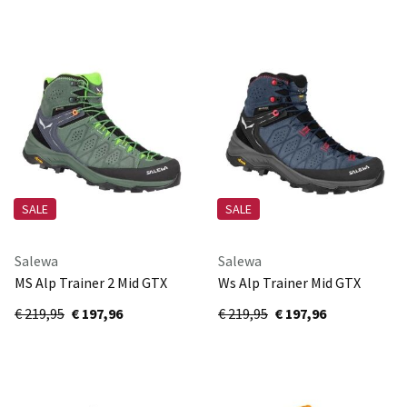
SALE
SALE
Salewa
Salewa
MS Alp Trainer 2 Mid GTX
Ws Alp Trainer Mid GTX
61382-5322
61383-8760
€ 219,95
€ 197,96
€ 219,95
€ 197,96