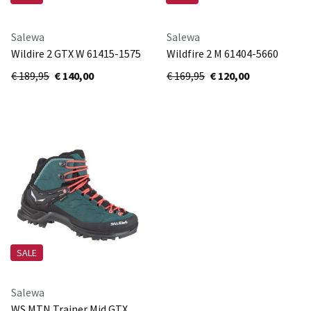
Salewa
Salewa
Wildire 2 GTX W 61415-1575
Wildfire 2 M 61404-5660
€ 189,95
€ 140,00
€ 169,95
€ 120,00
SALE
Salewa
WS MTN Trainer Mid GTX