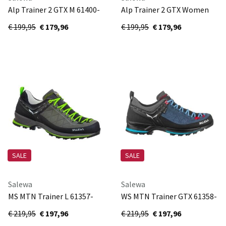
Alp Trainer 2 GTX M 61400-
Alp Trainer 2 GTX Women
7953
61401-8669
€ 199,95
€ 179,96
€ 199,95
€ 179,96
SALE
SALE
Salewa
Salewa
MS MTN Trainer L 61357-
WS MTN Trainer GTX 61358-
0471
8679
€ 219,95
€ 197,96
€ 219,95
€ 197,96