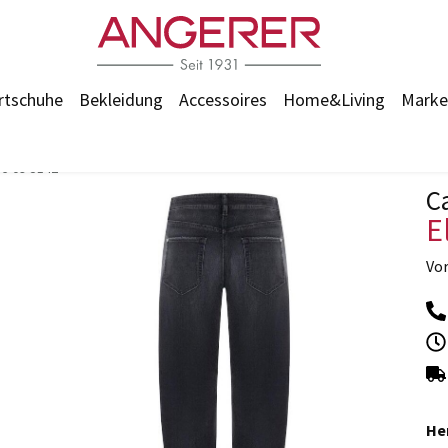
rtschuhe
Bekleidung
Accessoires
Home&Living
Marke
36-09-5142
C
E
Vo
He