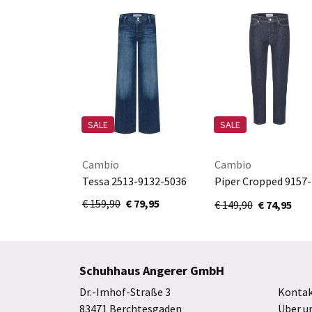
SALE
SALE
Cambio
Cambio
Tessa 2513-9132-5036
Piper Cropped 9157-
0027-20-5006
€ 159,90
€ 79,95
€ 149,90
€ 74,95
Schuhhaus Angerer GmbH
Dr.-Imhof-Straße 3
Konta
83471 Berchtesgaden
Über u