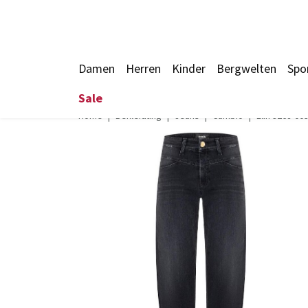
Damen
Herren
Kinder
Bergwelten
Spo
Sale
Home
Bekleidung
Jeans
Cambio
Elin 9268-00