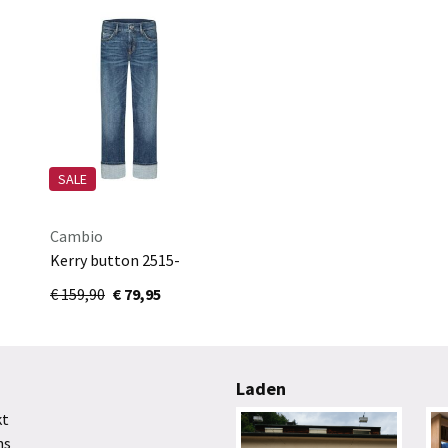
SALE
Cambio
Kerry button 2515-
9132-5016
€ 159,90
€ 79,95
Laden
kt
ns