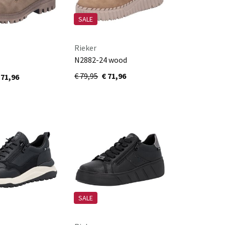
SALE
Rieker
N2882-24 wood
vanna/braun-
€ 79,95
€ 71,96
 71,96
SALE