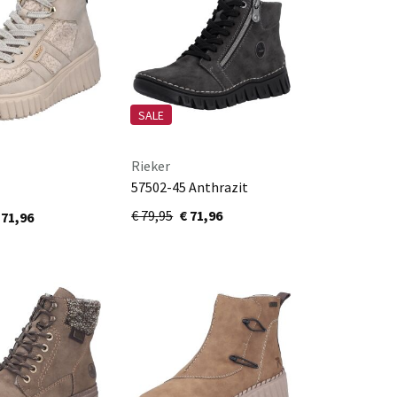
SALE
Rieker
57502-45 Anthrazit
eige/schwarz
€ 79,95
€ 71,96
 71,96