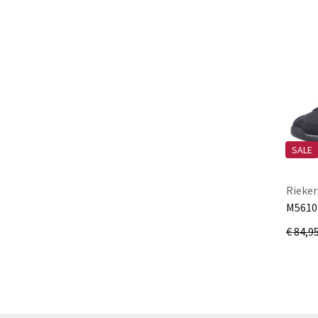
SALE
Rieker
M5610
schwa
€ 84,9