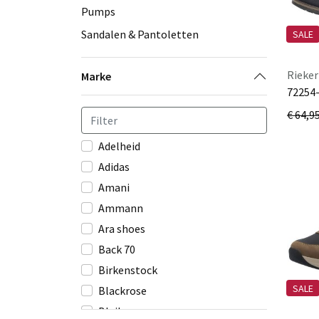
Pumps
Sandalen & Pantoletten
SALE
Rieker
Marke
72254
€ 64,9
Adelheid
Adidas
Amani
Ammann
Ara shoes
Back 70
Birkenstock
SALE
Blackrose
Bleil