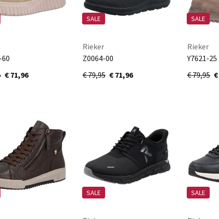
SALE
SALE
Rieker
Rieker
-60
Z0064-00
Y7621-25
lan/bronze/antik
schwarz/schwarz/schwarz
brown/ha
5
€ 71,96
€ 79,95
€ 71,96
€ 79,95
€
beige
SALE
SALE