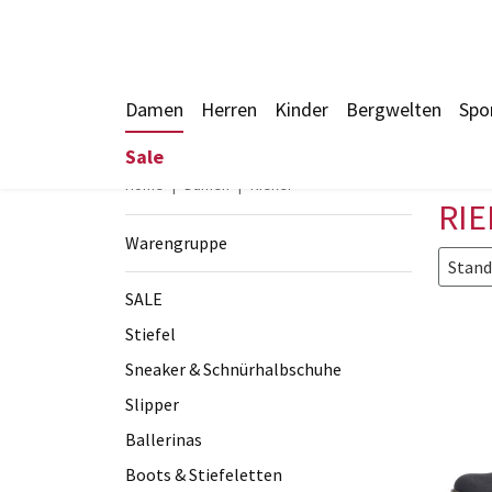
Damen
Herren
Kinder
Bergwelten
Spo
Sale
Home
Damen
Rieker
RIE
Warengruppe
Stand
SALE
Stiefel
Sneaker & Schnürhalbschuhe
Slipper
Ballerinas
Boots & Stiefeletten