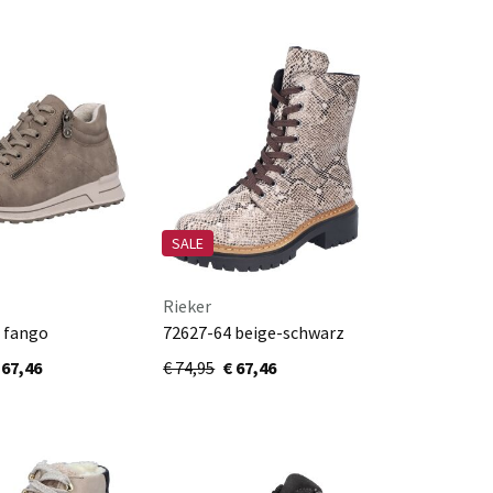
SALE
Rieker
 fango
72627-64 beige-schwarz
 67,46
€ 74,95
€ 67,46