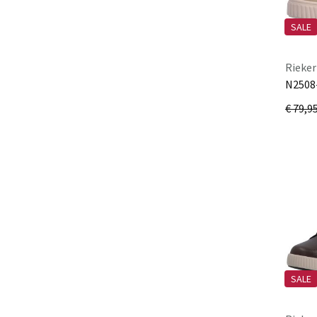
Südtiroler
Tamaris
SALE
Ugg
Rieker
Unisa
N2508
Valentina
porzel
€ 79,9
Verbenas
Viking
Vilagallo
Vital
Waldläufer
Woody
Xaver&Luis
SALE