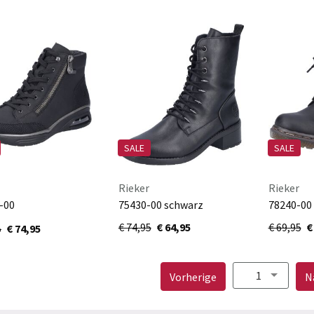
SALE
SALE
Rieker
Rieker
-00
75430-00 schwarz
78240-00
rz/schwarz
€ 74,95
€ 64,95
€ 69,95
€
5
€ 74,95
1
Seite
Vorherige
N