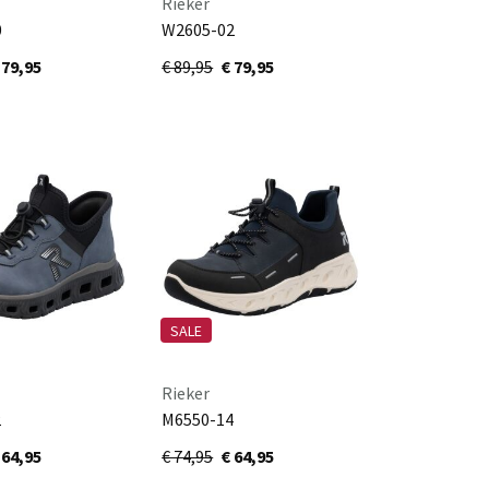
Rieker
0
W2605-02
schwarz/black/schwarz/schwarz
schwarz/altsilber
 79,95
€ 89,95
€ 79,95
SALE
Rieker
2
M6550-14
ro/schwarz
schwarz/pazifik/negro/navy
 64,95
€ 74,95
€ 64,95