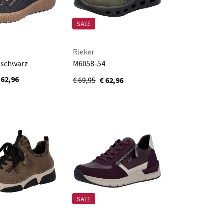
SALE
Rieker
 schwarz
M6058-54
liane/schwarz/schwarz
 62,96
€ 69,95
€ 62,96
SALE