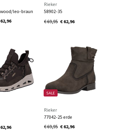
Rieker
 wood/leo-braun
58902-35
brombeer/brombeer/wine/lehm
 62,96
€ 69,95
€ 62,96
SALE
Rieker
77042-25 erde
nze/antik/braun
€ 69,95
€ 62,96
 62,96