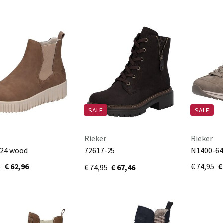
SALE
SALE
Rieker
Rieker
-24 wood
72617-25
N1400-64
nougat/antik/espresso
5
€ 62,96
€ 74,95
€
€ 74,95
€ 67,46