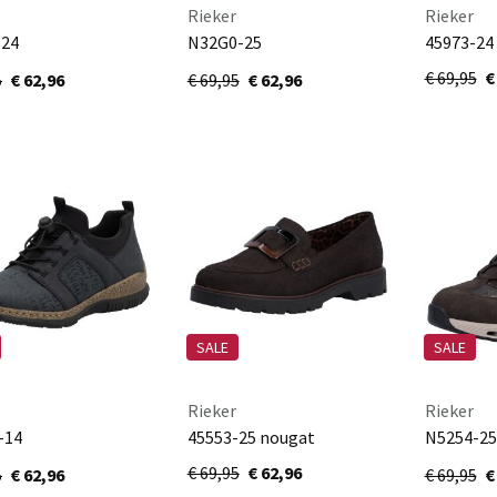
Rieker
Rieker
-24
N32G0-25
45973-24
wood/schwarz/lightgold/braun/s
nougat/nougat/schwarz
€ 69,95
€
5
€ 62,96
€ 69,95
€ 62,96
SALE
SALE
Rieker
Rieker
-14
45553-25 nougat
N5254-25
pazifik/schwarz
erde/bro
€ 69,95
€ 62,96
5
€ 62,96
€ 69,95
€