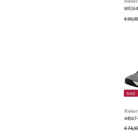
Rieker
W0164
havan
€ 99,9
SALE
Rieker
44567-
€ 74,9