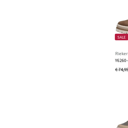
Miss Olivia
New Italia Shoe
Nubikk
On Running
SALE
Panama Jack
Paul Green
Rieker
Pedro Miralles
Y6260
Puma
€ 74,9
Rain
Rieker
Rohde
Sioux
Skechers
Sorel
Stegmann