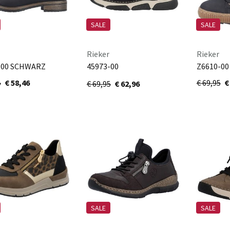
SALE
SALE
Rieker
Rieker
-00 SCHWARZ
45973-00
Z6610-00
schwarz/schwarz
5
€ 58,46
€ 69,95
€
€ 69,95
€ 62,96
SALE
SALE