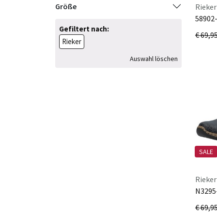
Größe
Rieker
Blundstone
58902
Calce
Gefiltert nach:
€ 69,9
Calpierre
Rieker
Canada Snow
Auswahl löschen
Caprice
Copenhagen
Dirndl+Bua
Dockers
Dr.Martens
Ecco
Fellhof
SALE
Finn Comfort
Florett
Rieker
N3295
Gabor
ozean/
Gabor Comfort
€ 69,9