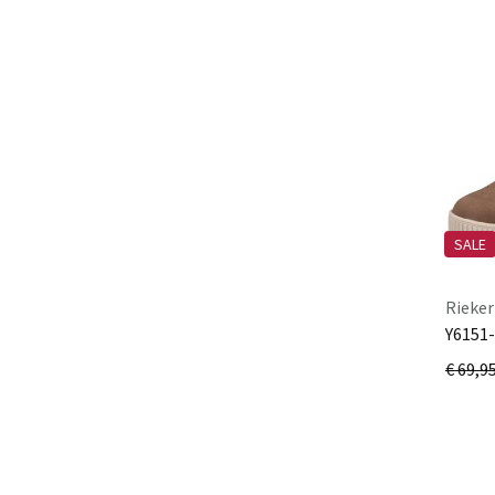
Gant
Giesswein
Hey Dude
Hirschkogel
Hispanitas
HÖGL
HOKA
ID.EIGHT
SALE
Inuikii
K&S
Rieker
Keen
Y6151
La Strada
€ 69,9
Legero
Lorbac
Meindl
Merrell