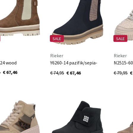
SALE
SALE
Rieker
Rieker
-24 wood
Y6260-14 pazifik/sepia-
N2515-60
pepita
ginger/b
5
€ 67,46
€ 74,95
€ 67,46
€ 79,95
€