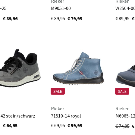
Rieker
Rieker
-25
M9051-00
W2504-0
na/rancho
negro/schwarz/schwarz
5
€ 89,96
€ 89,95
€ 79,95
€ 89,95
€
SALE
SALE
Rieker
Rieker
42 stein/schwarz
71510-14 royal
M6065-1
blue/neg
5
€ 64,95
€ 69,95
€ 59,95
€ 74,95
€