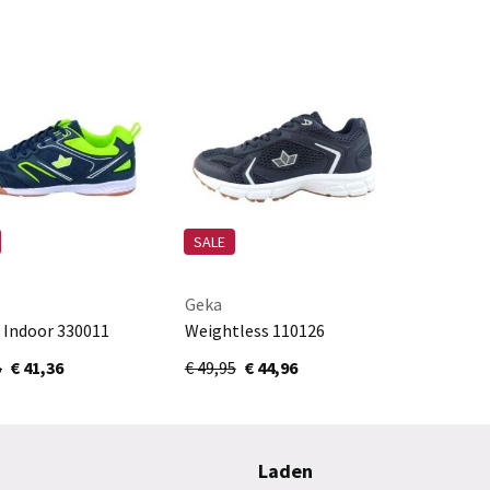
SALE
Geka
t Indoor 330011
Weightless 110126
e/lemon/weiss
marine/grau
5
€ 41,36
€ 49,95
€ 44,96
Laden