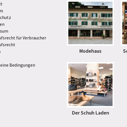
kt
ns
chutz
en
ssum
ufsrecht für Verbraucher
ufsrecht
Modehaus
S
n
eine Bedingungen
Der Schuh Laden