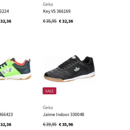
Geka
66224
Key VS 366169
rine
grau/lila/tUErkis
 32,36
€ 35,95
€ 32,36
SALE
Geka
366423
Jaime Indoor 330048
emon/orange
schwarz/weiss
 32,36
€ 39,95
€ 35,96