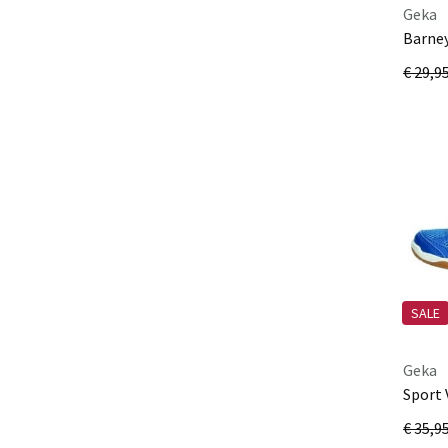
Geka
Barney
lemon
€ 29,9
SALE
Geka
Sport 
petrol
€ 35,9