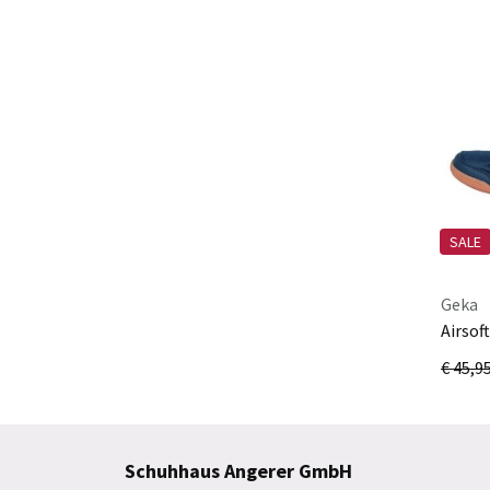
SALE
Geka
Airsof
marin
€ 45,9
Schuhhaus Angerer GmbH