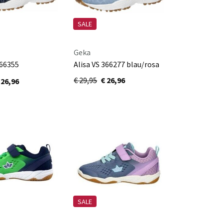
SALE
Geka
366355
Alisa VS 366277 blau/rosa
osa
€ 29,95
€ 26,96
 26,96
SALE