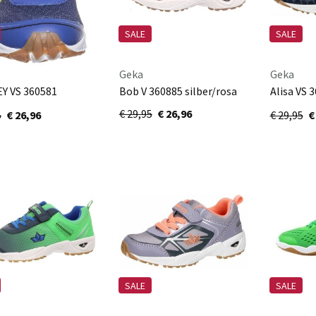
SALE
SALE
Geka
Geka
Y VS 360581
Bob V 360885 silber/rosa
Alisa VS 
schwarz/lemon
marine/r
€ 29,95
€ 26,96
5
€ 26,96
€ 29,95
€
SALE
SALE