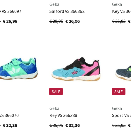
Geka
Geka
 VS 366097
Salford VS 366362
Key VS 3
/petrol
lila/lachs
grUEn/ma
5
€ 26,96
€ 29,95
€ 26,96
€ 35,95
€
SALE
SALE
Geka
Geka
VS 366070
Key VS 366388
Sport VS 
/tUErkis
tUErkis/pink/schwarz
marine/l
5
€ 32,36
€ 35,95
€ 32,36
€ 35,95
€