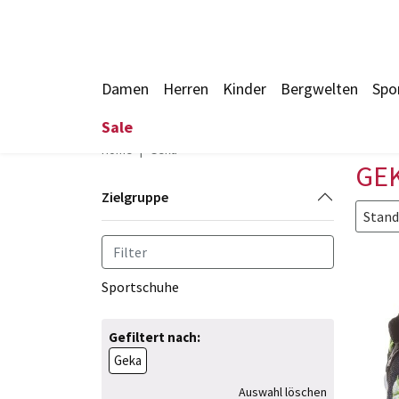
Damen
Herren
Kinder
Bergwelten
Spo
Sale
Home
Geka
GE
Zielgruppe
Stand
Sportschuhe
Gefiltert nach:
Geka
Auswahl löschen