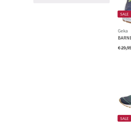
SALE
Geka
BARNE
blau/
€ 29,9
SALE