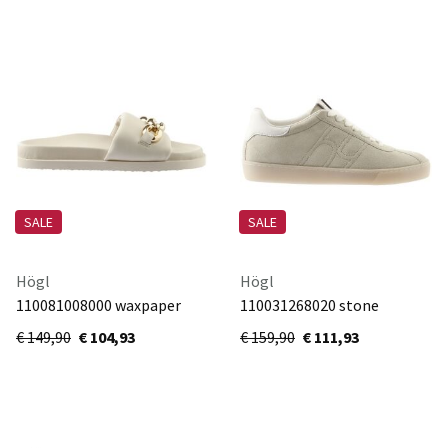
SALE
SALE
Högl
Högl
110081008000 waxpaper
110031268020 stone
€ 149,90
€ 104,93
€ 159,90
€ 111,93