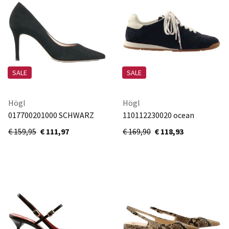
SALE
SALE
Högl
Högl
017700201000 SCHWARZ
110112230020 ocean
€ 159,95
€ 111,97
€ 169,90
€ 118,93