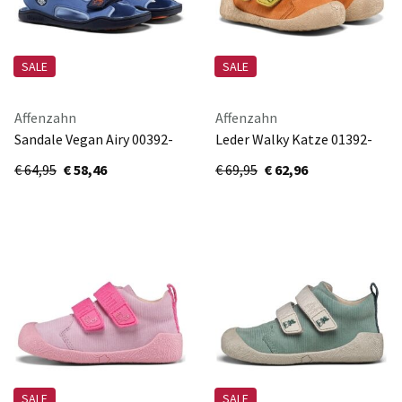
SALE
SALE
Affenzahn
Affenzahn
Sandale Vegan Airy 00392-
Leder Walky Katze 01392-
30052
70109
€ 64,95
€ 58,46
€ 69,95
€ 62,96
SALE
SALE