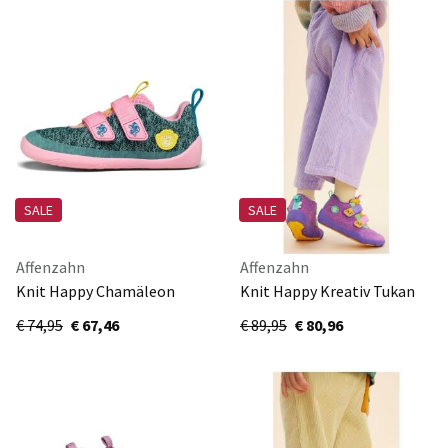
SALE
SALE
Affenzahn
Affenzahn
Knit Happy Chamäleon
Knit Happy Kreativ Tukan
00397-30228
00844-40120
€ 74,95
€ 67,46
€ 89,95
€ 80,96