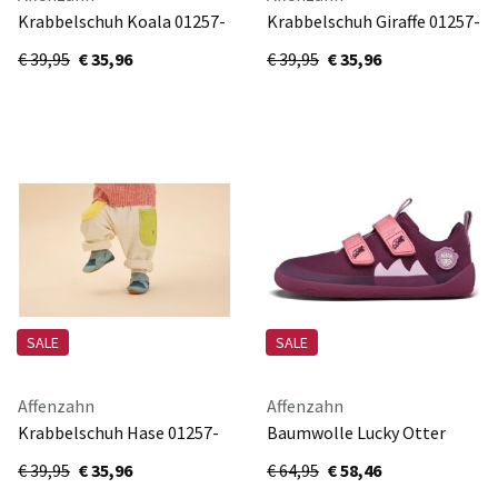
Krabbelschuh Koala 01257-
Krabbelschuh Giraffe 01257-
40131-625
60097-685
€ 39,95
€ 35,96
€ 39,95
€ 35,96
SALE
SALE
Affenzahn
Affenzahn
Krabbelschuh Hase 01257-
Baumwolle Lucky Otter
20153-665
00391-40178-670
€ 39,95
€ 35,96
€ 64,95
€ 58,46