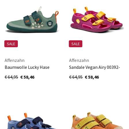
SALE
SALE
Affenzahn
Affenzahn
Baumwolle Lucky Hase
Sandale Vegan Airy 00392-
00391-20153
40010-700
€ 64,95
€ 58,46
€ 64,95
€ 58,46