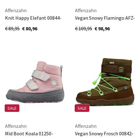
Affenzahn
Affenzahn
Knit Happy Elefant 00844-
Vegan Snowy Flamingo AFZ-
30119
SSW-123-410
€ 89,95
€ 80,96
€ 109,95
€ 98,96
SALE
SALE
Affenzahn
Affenzahn
Mid Boot Koala 01250-
Vegan Snowy Frosch 00842-