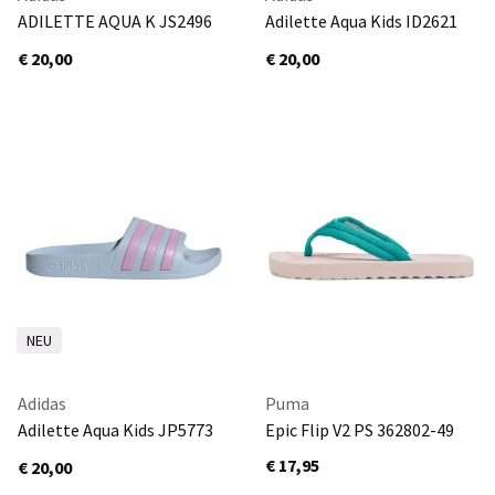
ADILETTE AQUA K JS2496
Adilette Aqua Kids ID2621
ALMPNK/FTWWHT/ALMPNK
SOLBLU/FTWWHT/SOLBLU
€ 20,00
€ 20,00
NEU
Adidas
Puma
Adilette Aqua Kids JP5773
Epic Flip V2 PS 362802-49
CLPINK/FTWWHT/CLPINK
€ 17,95
€ 20,00