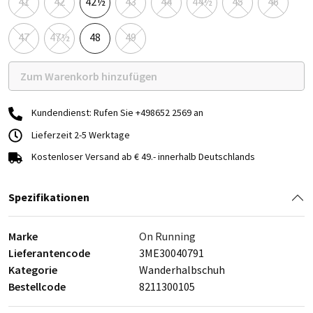
41
42
42½
43
44
44½
45
46
47
47½
48
49
Zum Warenkorb hinzufügen
Kundendienst: Rufen Sie +498652 2569 an
Lieferzeit 2-5 Werktage
Kostenloser Versand ab € 49.- innerhalb Deutschlands
Spezifikationen
Marke
On Running
Lieferantencode
3ME30040791
Kategorie
Wanderhalbschuh
Bestellcode
8211300105