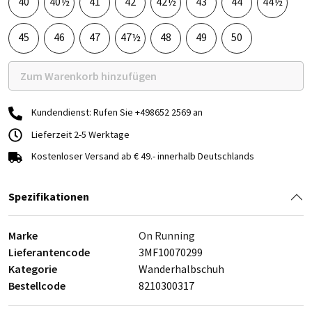
40
40½
41
42
42½
43
44
44½
45
46
47
47½
48
49
50
Zum Warenkorb hinzufügen
Kundendienst: Rufen Sie +498652 2569 an
Lieferzeit 2-5 Werktage
Kostenloser Versand ab € 49.- innerhalb Deutschlands
Spezifikationen
Marke
On Running
Lieferantencode
3MF10070299
Kategorie
Wanderhalbschuh
Bestellcode
8210300317