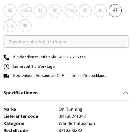
42
42½
43
44
44½
45
46
47
47½
48
Zum Warenkorb hinzufügen
Kundendienst: Rufen Sie +498652 2569 an
Lieferzeit 2-5 Werktage
Kostenloser Versand ab € 49.- innerhalb Deutschlands
Spezifikationen
Marke
On Running
Lieferantencode
3MF30241043
Kategorie
Wanderhalbschuh
Bestellcode
8210300332