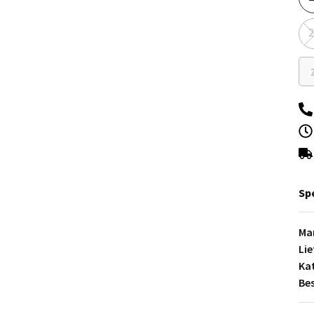
2
Sp
Ma
Li
Ka
Be