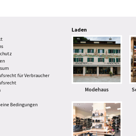
Laden
kt
ns
chutz
en
ssum
ufsrecht für Verbraucher
ufsrecht
Modehaus
S
n
eine Bedingungen