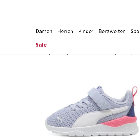
Damen
Herren
Kinder
Bergwelten
Spo
Sale
Home
Kinder
Sneaker & Halbschuhe
Puma
Az