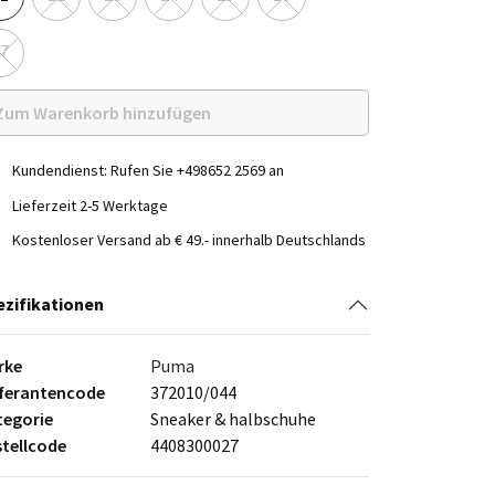
7
Zum Warenkorb hinzufügen
Kundendienst: Rufen Sie +498652 2569 an
Lieferzeit 2-5 Werktage
Kostenloser Versand ab € 49.- innerhalb Deutschlands
ezifikationen
rke
Puma
eferantencode
372010/044
tegorie
Sneaker & halbschuhe
stellcode
4408300027