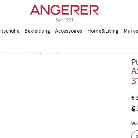
rtschuhe
Bekleidung
Accessoires
Home&Living
Marke
arun Lite AC Inf 372010/044 Blau/White
P
A
3
€ 
€
Wäh
2