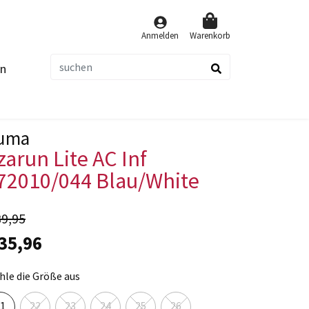
Anmelden
Warenkorb
n
suchen
uma
zarun Lite AC Inf
72010/044 Blau/White
39,95
 35,96
le die Größe aus
1
22
23
24
25
26