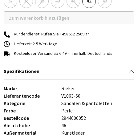
37
38
39
40
41
42
43
Zum Warenkorb hinzufügen
Kundendienst: Rufen Sie +498652 2569 an
Lieferzeit 2-5 Werktage
Kostenloser Versand ab € 49.- innerhalb Deutschlands
Spezifikationen
Marke
Rieker
Lieferantencode
V1063-60
Kategorie
Sandalen & pantoletten
Farbe
Perle
Bestellcode
2944000052
Absatzhöhe
46
Außenmaterial
Kunstleder