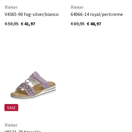
Rieker
Rieker
V4365-90 fog-silver/bianco
64066-14 royal/perlcreme
€ 59,95
€ 41,97
€ 69,95
€ 48,97
SALE
Rieker
V0621-30 blasslila