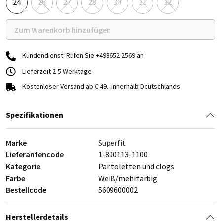
24
26
27
28
30
31
32
Zum Warenkorb hinzufügen
Kundendienst: Rufen Sie +498652 2569 an
Lieferzeit 2-5 Werktage
Kostenloser Versand ab € 49.- innerhalb Deutschlands
Spezifikationen
Marke
Superfit
Lieferantencode
1-800113-1100
Kategorie
Pantoletten und clogs
Farbe
Weiß/mehrfarbig
Bestellcode
5609600002
Herstellerdetails