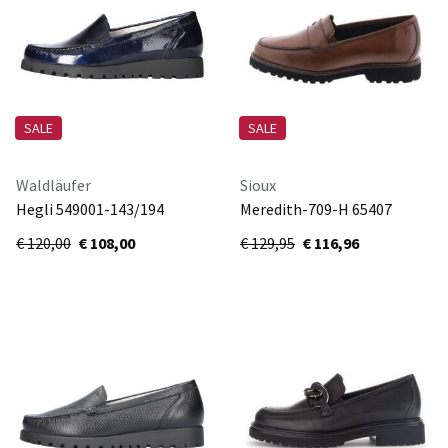
SALE
SALE
Waldläufer
Sioux
Hegli 549001-143/194
Meredith-709-H 65407
NOTTE
cognac
€ 120,00
€ 108,00
€ 129,95
€ 116,96