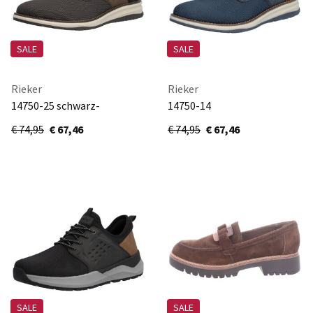
SALE
SALE
Rieker
Rieker
14750-25 schwarz-
14750-14
grau/braun/schwarz/sch
baltik/lake/mogano/navy
€ 74,95
€ 67,46
€ 74,95
€ 67,46
SALE
SALE