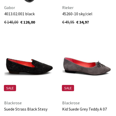
Gabor
Rieker
4013.02.001 black
45260-10 sky/ciel
€ 140,00
€ 126,00
€ 49,95
€ 34,97
SALE
SALE
Blackrose
Blackrose
Suede Strass Black Stesy
Kid Suede Grey Teddy A 07
Strass A01