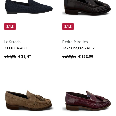
SALE
SALE
La Strada
Pedro Miralles
2111884-4060
Texas negro 24107
€ 54,95
€ 38,47
€ 169,95
€ 152,96