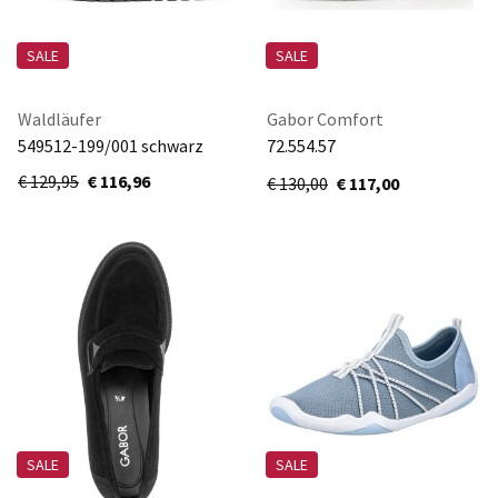
SALE
SALE
Waldläufer
Gabor Comfort
549512-199/001 schwarz
72.554.57
schwarz(uni+blush)
€ 129,95
€ 116,96
€ 130,00
€ 117,00
SALE
SALE