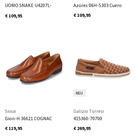
UOMO SNAKE U4207L-
Azores 06H-5303 Cuero
02214/C1300 JEANS
€ 109,95
€ 109,95
NEU
Sioux
Galizio Torresi
Gion-H 36621 COGNAC
415360-70700
€ 119,95
€ 269,95