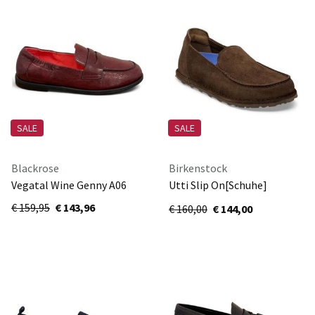
SALE
SALE
Blackrose
Birkenstock
Vegatal Wine Genny A06
Utti Slip On[Schuhe]
1031439 Carafe
€ 159,95
€ 143,96
€ 160,00
€ 144,00