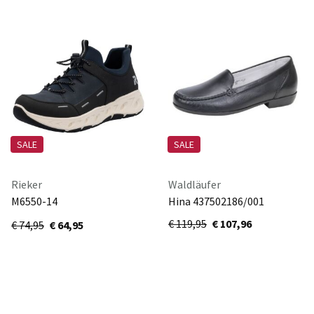
SALE
SALE
Rieker
Waldläufer
M6550-14
Hina 437502186/001
schwarz/pazifik/negro/navy
€ 119,95
€ 107,96
€ 74,95
€ 64,95