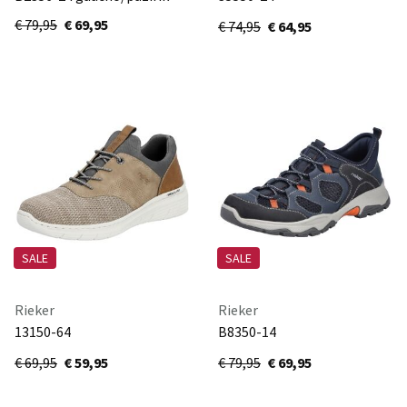
schwarz/braun/negro/schwarz
€ 79,95
€ 69,95
€ 74,95
€ 64,95
SALE
SALE
Rieker
Rieker
13150-64
B8350-14
kiesel/fango/nuss/rauch
schwarz/denim/navy/navy
€ 69,95
€ 59,95
€ 79,95
€ 69,95