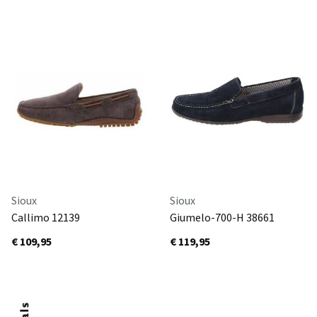
Sioux
Sioux
Callimo 12139
Giumelo-700-H 38661
pinebark/cognac
DEEPBLUE
€ 109,95
€ 119,95