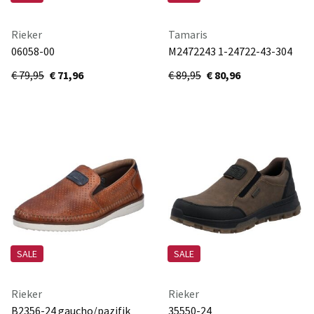
Rieker
Tamaris
06058-00
M2472243 1-24722-43-304
schwarz/schwarz/mandel/schwarz
mocca
€ 79,95
€ 71,96
€ 89,95
€ 80,96
SALE
SALE
Rieker
Rieker
B2356-24 gaucho/pazifik
35550-24