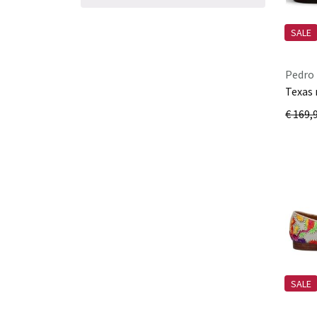
SALE
Pedro 
Texas 
€ 169,
SALE