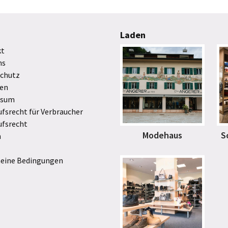
Laden
kt
ns
chutz
en
ssum
ufsrecht für Verbraucher
ufsrecht
Modehaus
S
n
eine Bedingungen