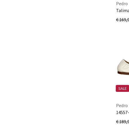
Pedro 
Talima
€ 169,
SALE
Pedro 
14557
€ 189,