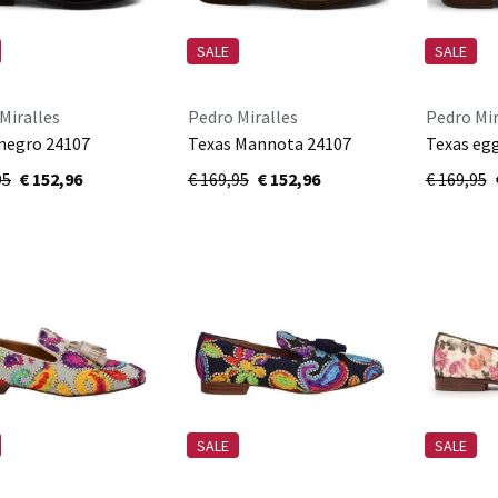
SALE
SALE
Miralles
Pedro Miralles
Pedro Mir
negro 24107
Texas Mannota 24107
Texas eg
95
€ 152,96
€ 169,95
€ 152,96
€ 169,95
SALE
SALE