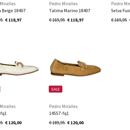
Miralles
Pedro Miralles
Pedro Mir
 Beige 18407
Talima Marino 18407
Selva Fux
95
€ 118,97
€ 169,95
€ 118,97
€ 169,95
SALE
Miralles
Pedro Miralles
-fq1
14557-fq1
95
€ 120,00
€ 189,95
€ 120,00