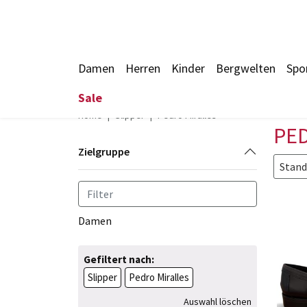
Damen
Herren
Kinder
Bergwelten
Spo
Sale
Home
Slipper
Pedro Miralles
PED
Zielgruppe
Stand
Damen
Gefiltert nach:
Slipper
Pedro Miralles
Auswahl löschen